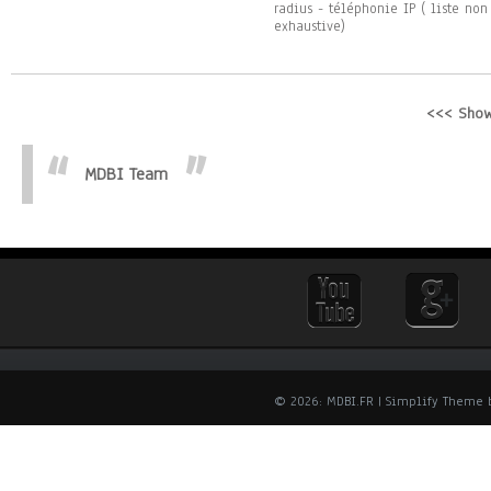
radius - téléphonie IP ( liste non
exhaustive)
<<< Show
MDBI Team
© 2026: MDBI.FR
| Simplify Theme 