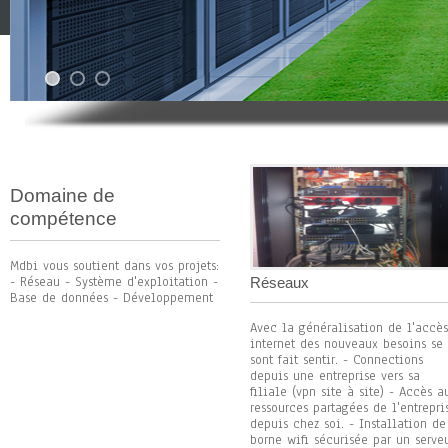
Domaine de
compétence
Mdbi vous soutient dans vos projets:
- Réseau - Système d'exploitation -
Réseaux
Base de données - Développement
Avec la généralisation de l'accès
internet des nouveaux besoins se
sont fait sentir. - Connections
depuis une entreprise vers sa
filiale (vpn site à site) - Accès a
ressources partagées de l'entrepri
depuis chez soi. - Installation de
borne wifi sécurisée par un serve